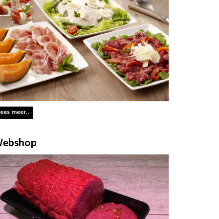
ees meer..
ebshop