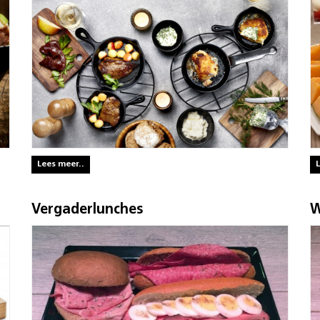
Lees meer..
L
Vergaderlunches
W