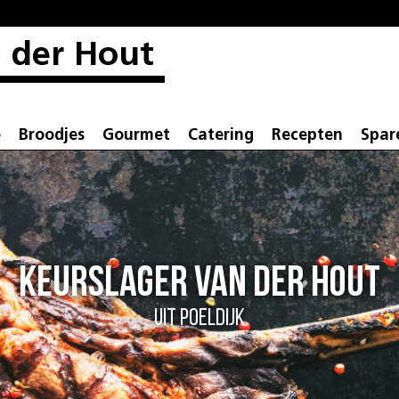
 der Hout
e
Broodjes
Gourmet
Catering
Recepten
Spar
Keurslager Van der Hout
Uit Poeldijk