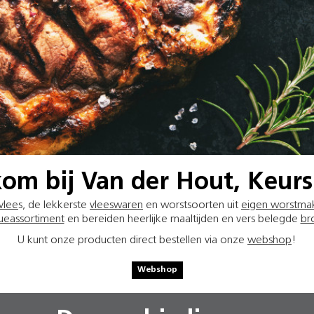
om bij Van der Hout, Keurs
vlee
s, de lekkerste
vleeswaren
en worstsoorten uit
eigen worstmak
ueassortiment
en bereiden heerlijke maaltijden en vers belegde
br
U kunt onze producten direct bestellen via onze
webshop
!
Webshop