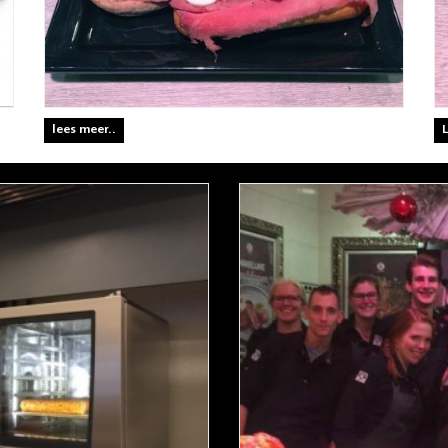
lees meer..
L