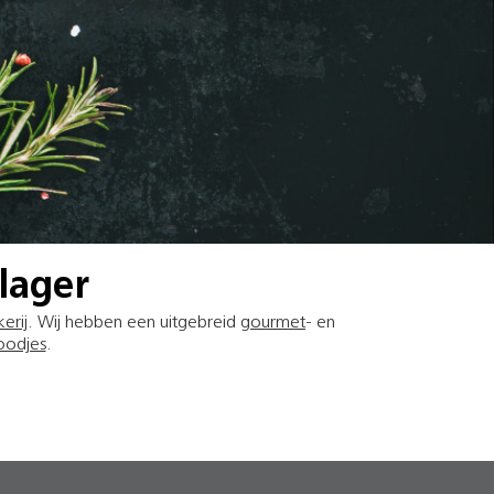
lager
erij
. Wij hebben een uitgebreid
gourmet
- en
oodjes
.