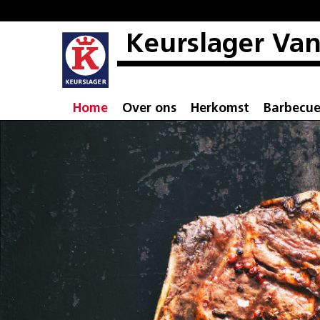
Keurslager Van
Home
Over ons
Herkomst
Barbecu