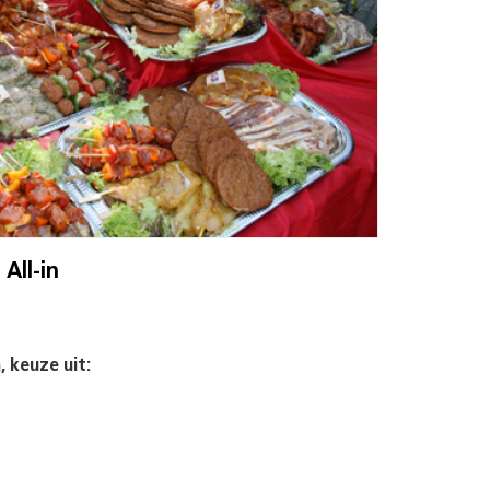
All-in
, keuze uit: