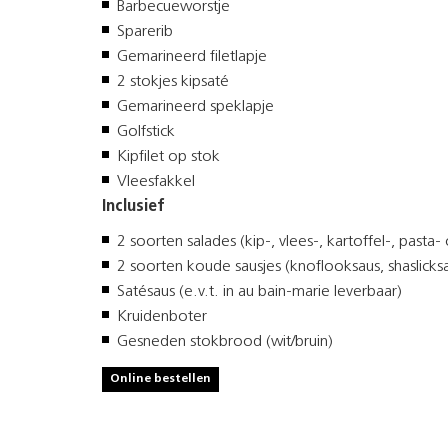
Barbecueworstje
Sparerib
Gemarineerd filetlapje
2 stokjes kipsaté
Gemarineerd speklapje
Golfstick
Kipfilet op stok
Vleesfakkel
Inclusief
2 soorten salades (kip-, vlees-, kartoffel-, pasta
2 soorten koude sausjes (knoflooksaus, shaslicks
Satésaus (e.v.t. in au bain-marie leverbaar)
Kruidenboter
Gesneden stokbrood (wit/bruin)
Online bestellen