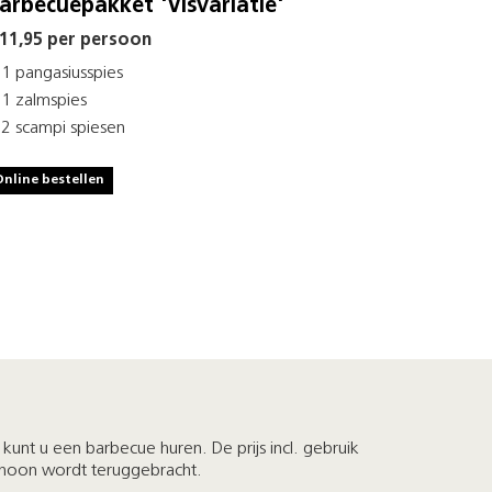
arbecuepakket 'Visvariatie'
 11,95 per persoon
1 pangasiusspies
1 zalmspies
2 scampi spiesen
Online bestellen
kunt u een barbecue huren. De prijs incl. gebruik
schoon wordt teruggebracht.