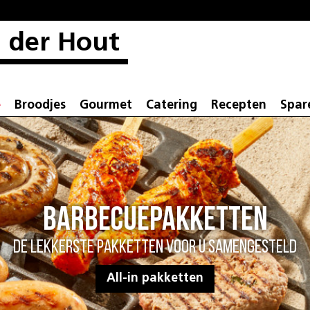
 der Hout
e
Broodjes
Gourmet
Catering
Recepten
Spar
Barbecuepakketten
De lekkerste pakketten voor u samengesteld
All-in pakketten