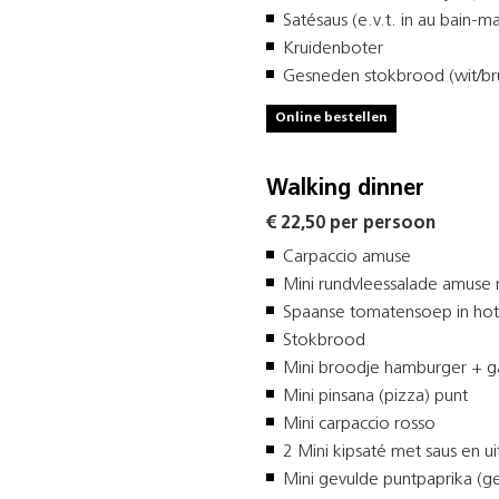
Satésaus (e.v.t. in au bain-m
Kruidenboter
Gesneden stokbrood (wit/bru
Online bestellen
Walking dinner
€ 22,50 per persoon
Carpaccio amuse
Mini rundvleessalade amuse
Spaanse tomatensoep in hotp
Stokbrood
Mini broodje hamburger + g
Mini pinsana (pizza) punt
Mini carpaccio rosso
2 Mini kipsaté met saus en ui
Mini gevulde puntpaprika (ge