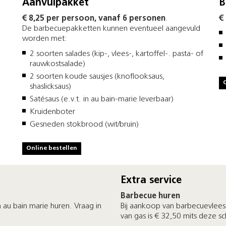
Aanvulpakket
B
€ 8,25 per persoon, vanaf 6 personen
.
€
De barbecuepakketten kunnen eventueel aangevuld
worden met:
2 soorten salades (kip-, vlees-, kartoffel-. pasta- of
rauwkostsalade)
2 soorten koude sausjes (knoflooksaus,
shaslicksaus)
Satésaus (e.v.t. in au bain-marie leverbaar)
Kruidenboter
Gesneden stokbrood (wit/bruin)
Online bestellen
Extra service
Barbecue huren
au bain marie huren. Vraag in
Bij aankoop van barbecuevlees 
van gas is € 32,50 mits deze 