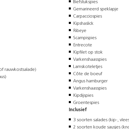
Biefstukspies
Gemarineerd speklapje
Carpacciospies
Kipshaslick
Ribeye
Scampispies
Entrecote
Kipfilet op stok
Varkenshaasspies
Lamskoteletjes
- of rauwkostsalade)
Côte de boeuf
aus)
Angus hamburger
Varkenshaasspies
Kipdijspies
Groentespies
Inclusief
3 soorten salades (kip-, vlee
2 soorten koude sausjes (kno