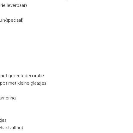
arie leverbaar)
in/speciaal)
 met groentedecoratie
ot met kleine glaasjes
arnering
tjes
haktvulling)