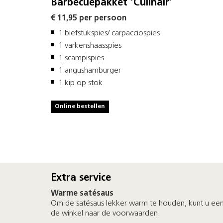
Barbecuepakket ‘Culinair’
€ 11,95 per persoon
1 biefstukspies/ carpacciospies
1 varkenshaasspies
1 scampispies
1 angushamburger
1 kip op stok
Online bestellen
Extra service
Warme satésaus
Om de satésaus lekker warm te houden, kunt u een 
de winkel naar de voorwaarden.