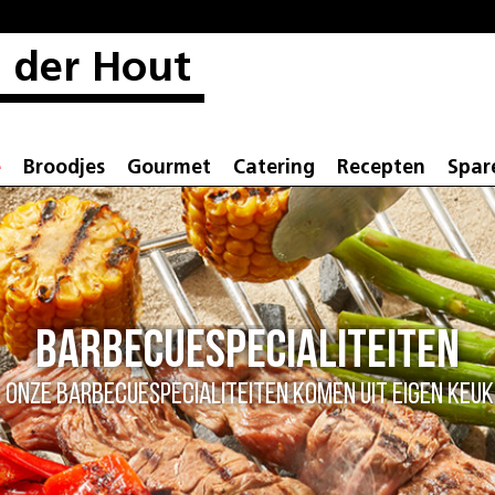
 der Hout
e
Broodjes
Gourmet
Catering
Recepten
Spar
Barbecuespecialiteiten
 onze barbecuespecialiteiten komen uit eigen keu