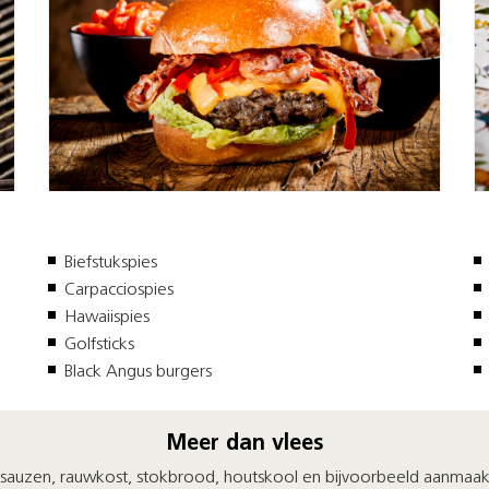
Biefstukspies
Carpacciospies
Hawaiispies
Golfsticks
Black Angus burgers
Meer dan vlees
, sauzen, rauwkost, stokbrood, houtskool en bijvoorbeeld aanmaa