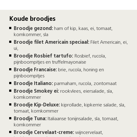
Koude broodjes
Broodje gezond:
ham of kip, kaas, ei, tomaat,
komkommer, sla
Broodje filet Americain speciaal:
Filet Americain, ei,
ui,
Broodje Rosbief tartufo:
Rosbief, rucola,
pijnboompitjes en truffelmayonaise
Broodje Francaise:
brie, rucola, honing en
pijnboompitjes
Broodje Italiano:
parmaham, rucola, zontomaat
Broodje Smokey ei:
rookvlees, eiersalade, sla,
komkommer
Broodje Kip-Deluxe:
kiprollade, kipkerrie salade, sla,
tomaat, komkommer
Broodje Tuna:
Italiaanse tonijnsalade, sla, tomaat,
komkommer
Broodje Cervelaat-creme:
wijncervelaat,