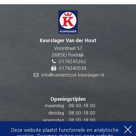
Keurslager Van der Hout
Voorstraat 57
2685EJ Poeldijk
0174245262
0174240539
info@vanderhout.keurslager.nl
Openingstijden
maandag
08:00
-
18:00
dinsdag
08:00
-
18:00
woensdag
08:00
-
18:00
donderdag
08:00
-
18:00
Deze website plaatst functionele en analytische
vrijdag
07:30
-
18:00