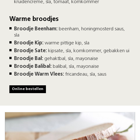
kruidencreme, sla, tomaat, komkommer
Warme broodjes
Broodje Beenham:
beenham, honingmosterd saus,
sla
Broodje Kip:
warme pittige kip, sla
Broodje Sate:
kipsate, sla, komkommer, gebakken ui
Broodje Bal:
gehaktbal, sla, mayonaise
Broodje Balibal:
balibal, sla, mayonaise
Broodje Warm Vlees:
fricandeau, sla, saus
Online bestellen