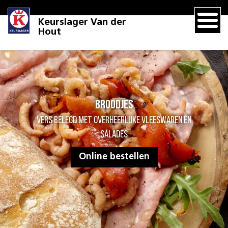
Keurslager Van der
Hout
Broodjes
Vers belegd met overheerlijke vleeswaren en
salades
Online bestellen